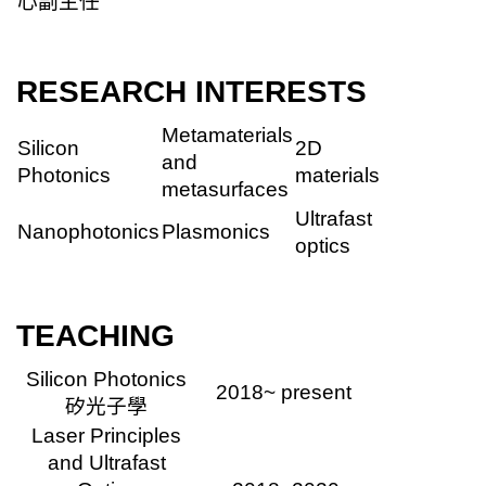
心副主任
RESEARCH INTERESTS
Metamaterials
Silicon
2D
and
Photonics
materials
metasurfaces
Ultrafast
Nanophotonics
Plasmonics
optics
TEACH
ING
Silicon Photonics
2018~
present
矽光子學
Laser Principles
and Ultrafast