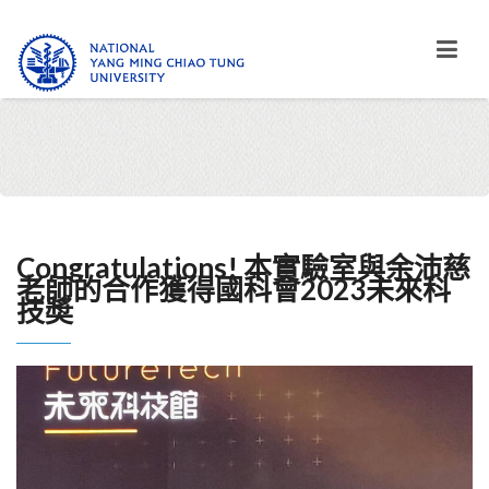
Congratulations! 本實驗室與余沛慈
老師的合作獲得國科會2023未來科
技奬